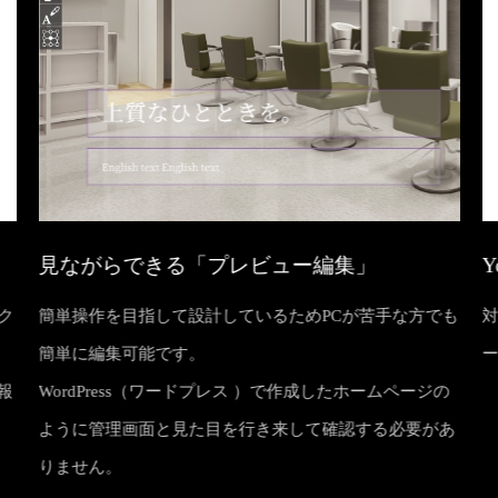
見ながらできる「プレビュー編集」
Y
ンク
簡単操作を目指して設計しているためPCが苦手な方でも
対
簡単に編集可能です。
ー
報
WordPress（ワードプレス ）で作成したホームページの
ように管理画面と見た目を行き来して確認する必要があ
りません。