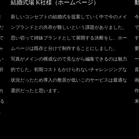
結婚式場 K社様（ホームページ）
な
新しいコンセプトの結婚式を提案していく中で今のメイ
だ
ンブランドとの共存が難しいという課題がありました。
で
思い切って姉妹ブランドとして展開する決断をし、ホー
す
ャ
ムページは既存と分けて制作することにしました。
い
写真がメインの構成なので見ながら編集できるのは魅力
折
的でした。初期コストもかけられないチャレンジングな
直
状況だったため導入の敷居が低いこのサービスは最適な
カ
選択だったと思います。
きる
。